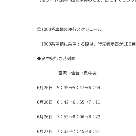
（※シートは先行改修済みのため、既に全てピンク
◎1000系車輌の運行スケジュール
1000系車輌に乗車する際は、行先表示器がLED
◆泉中央行き時刻表
富沢→仙台→泉中央
6月26日 5：35→5：47→6：04
6月26日 6：42→6：55→7：11
6月26日 7：53→8：06→8：22
6月27日 7：32→7：45→8：01