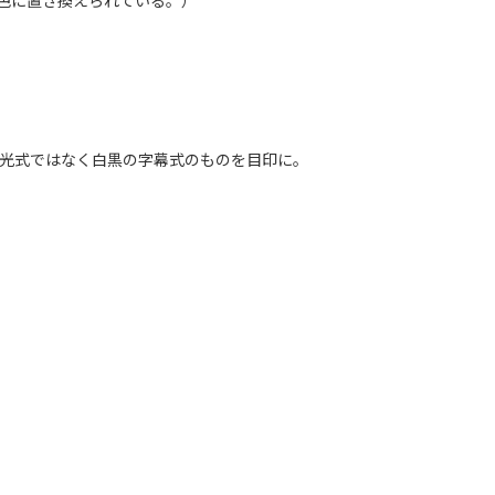
色に置き換えられている。）
発光式ではなく白黒の字幕式のものを目印に。