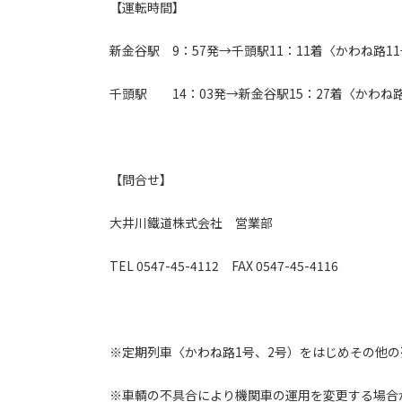
【運転時間】
新金谷駅 9：57発→千頭駅11：11着〈かわね路1
千頭駅 14：03発→新金谷駅15：27着〈かわね路
【問合せ】
大井川鐵道株式会社 営業部
TEL 0547-45-4112 FAX 0547-45-4116
※定期列車〈かわね路1号、2号）をはじめその他
※車輌の不具合により機関車の運用を変更する場合