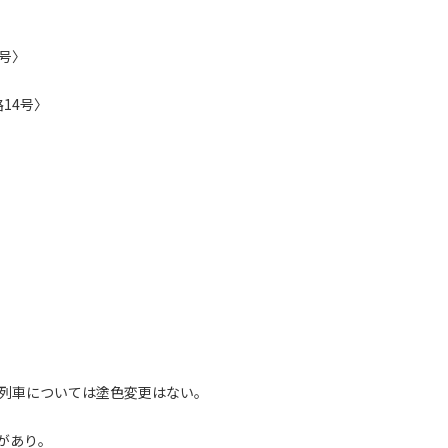
1号〉
14号〉
の列車については塗色変更はない。
があり。