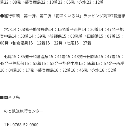
着22：08発→能登鹿島22：13着23：05発→穴水23：12着
●運行車輌 第一弾、第二弾「花咲くいろは」ラッピング列車2輌連結
穴水14：08発→能登鹿島14：15発着→西岸14：20着14：47発→能
登中島14：53着14：59発→笠師保15：03発着→田鶴浜15：07着15：
08発→和倉温泉15：12着15：22発→七尾15：27着
七尾15：35発→和倉温泉15：41着15：43発→田鶴浜15：47着15：
48発→笠師保15：52着15：52発→能登中島15：56着15：57発→西岸
16：04着16：17発→能登鹿島16：22着16：45発→穴水16：52着
■問合せ先
のと鉄道旅行センター
TEL 0768-52-0900