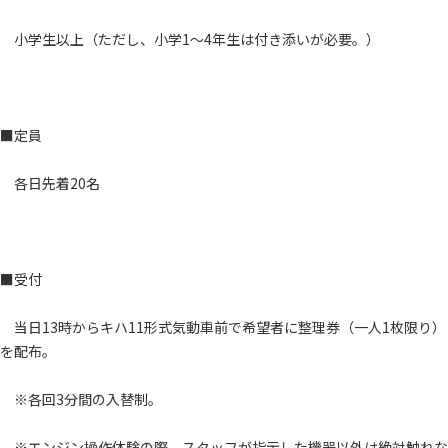
小学生以上（ただし、小学1～4年生は付き添いが必要。）
■定員
各日先着20名
■受付
当日13時からキハ11形式気動車前で希望者に整理券（一人1枚限り）
を配布。
※各回3分間の入替制。
※エンジン操作体験の際、スタッフが指示した機器以外は絶対触れな