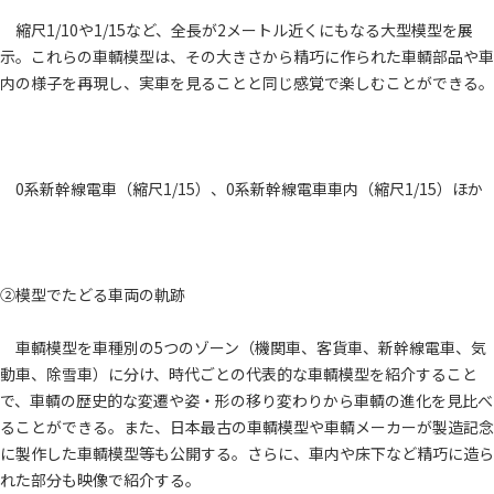
縮尺1/10や1/15など、全長が2メートル近くにもなる大型模型を展
示。これらの車輌模型は、その大きさから精巧に作られた車輌部品や車
内の様子を再現し、実車を見ることと同じ感覚で楽しむことができる。
0系新幹線電車（縮尺1/15）、0系新幹線電車車内（縮尺1/15）ほか
②模型でたどる車両の軌跡
車輌模型を車種別の5つのゾーン（機関車、客貨車、新幹線電車、気
動車、除雪車）に分け、時代ごとの代表的な車輌模型を紹介すること
で、車輌の歴史的な変遷や姿・形の移り変わりから車輌の進化を見比べ
ることができる。また、日本最古の車輌模型や車輌メーカーが製造記念
に製作した車輌模型等も公開する。さらに、車内や床下など精巧に造ら
れた部分も映像で紹介する。