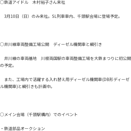
○鉄道アイドル 木村裕子さん来社
3月10日（日）のみ来社。SL列車車内、千頭駅会場に登場予定。
○井川線車両整備工場公開 ディーゼル機関車と綱引き
井川線の車両基地 川根両国駅の車両整備工場を大鉄まつりに初公開
の予定。
また、工場内で活躍する入れ替え用ディーゼル機関車(DB形ディーゼ
ル機関車)と綱引きも計画中。
○メイン会場（千頭駅構内）でのイベント
・鉄道部品オークション