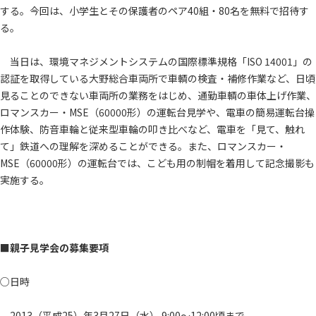
する。今回は、小学生とその保護者のペア40組・80名を無料で招待す
る。
当日は、環境マネジメントシステムの国際標準規格「ISO 14001」の
認証を取得している大野総合車両所で車輌の検査・補修作業など、日頃
見ることのできない車両所の業務をはじめ、通勤車輌の車体上げ作業、
ロマンスカー・MSE（60000形）の運転台見学や、電車の簡易運転台操
作体験、防音車輪と従来型車輪の叩き比べなど、電車を「見て、触れ
て」鉄道への理解を深めることができる。また、ロマンスカー・
MSE（60000形）の運転台では、こども用の制帽を着用して記念撮影も
実施する。
■親子見学会の募集要項
○日時
2013（平成25）年3月27日（水） 9:00～12:00頃まで