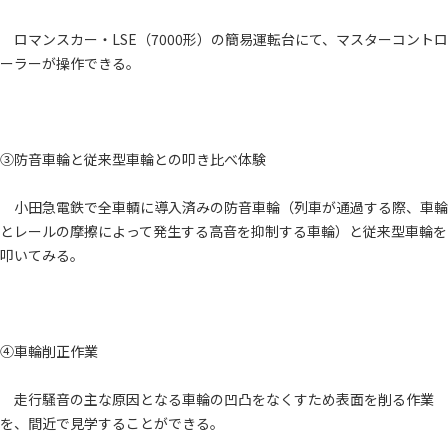
ロマンスカー・LSE（7000形）の簡易運転台にて、マスターコントロ
ーラーが操作できる。
③防音車輪と従来型車輪との叩き比べ体験
小田急電鉄で全車輌に導入済みの防音車輪（列車が通過する際、車輪
とレールの摩擦によって発生する高音を抑制する車輪）と従来型車輪を
叩いてみる。
④車輪削正作業
走行騒音の主な原因となる車輪の凹凸をなくすため表面を削る作業
を、間近で見学することができる。