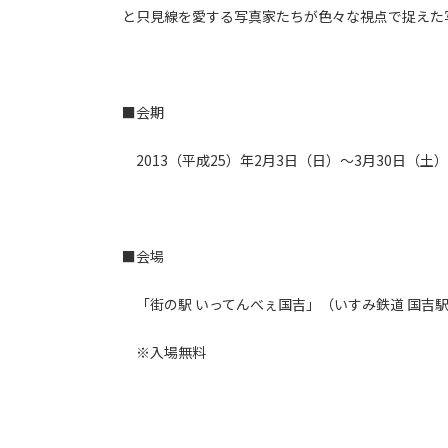
と只見線を愛する写真家たちが色々な視点で捉えた
■会期
2013（平成25）年2月3日（日）～3月30日（土） 1
■会場
「街の駅 いってんべぇ国吉」（いすみ鉄道 国吉駅
※入場無料