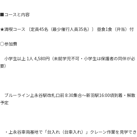
■コースと内容
★満喫コース 〔定員45名（最少催行人員35名）〕 昼食1食（弁当）付
○参加費
小学生以上 1人 4,580円（未就学児不可・小学生は保護者の同伴が必
要）
ブルーライン上永谷駅改札口前 8:30集合～新羽駅16:00頃到着・解散
予定
・上永谷車両基地で「台入れ（台車入れ）」クレーン作業を見学でき