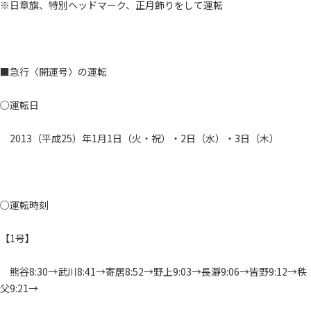
※日章旗、特別ヘッドマーク、正月飾りをして運転
■急行〈開運号〉の運転
○運転日
2013（平成25）年1月1日（火・祝）・2日（水）・3日（木）
○運転時刻
【1号】
熊谷8:30→武川8:41→寄居8:52→野上9:03→長瀞9:06→皆野9:12→秩
父9:21→