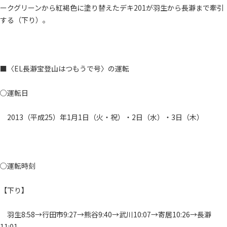
ークグリーンから紅褐色に塗り替えたデキ201が羽生から長瀞まで牽引
する（下り）。
■〈EL長瀞宝登山はつもうで号〉の運転
○運転日
2013（平成25）年1月1日（火・祝）・2日（水）・3日（木）
○運転時刻
【下り】
羽生8:58→行田市9:27→熊谷9:40→武川10:07→寄居10:26→長瀞
11:01