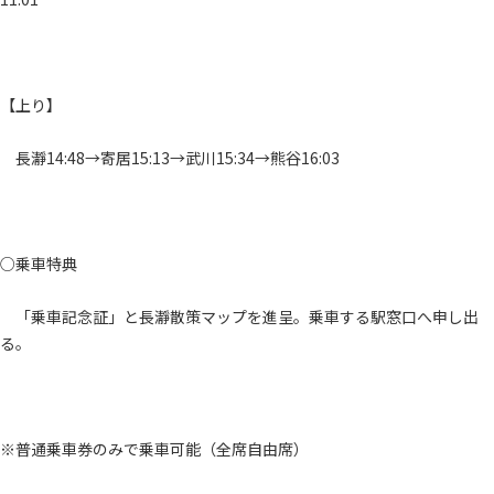
【上り】
長瀞14:48→寄居15:13→武川15:34→熊谷16:03
○乗車特典
「乗車記念証」と長瀞散策マップを進呈。乗車する駅窓口へ申し出
る。
※普通乗車券のみで乗車可能（全席自由席）