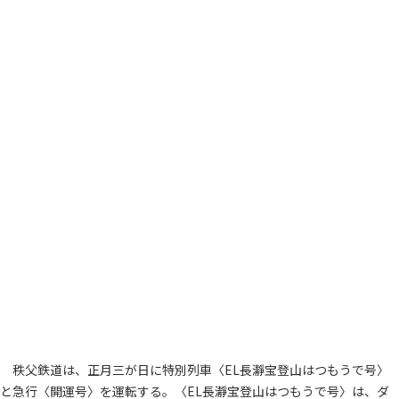
秩父鉄道は、正月三が日に特別列車〈EL長瀞宝登山はつもうで号〉
と急行〈開運号〉を運転する。〈EL長瀞宝登山はつもうで号〉は、ダ