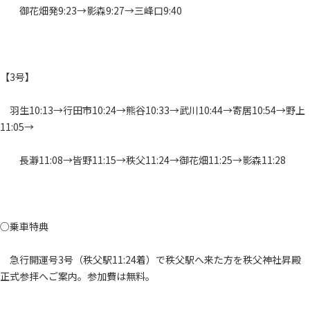
御花畑発9:23→影森9:27→三峰口9:40
【3号】
羽生10:13→行田市10:24→熊谷10:33→武川10:44→寄居10:54→野上
11:05→
長瀞11:08→皆野11:15→秩父11:24→御花畑11:25→影森11:28
○乗車特典
急行開運号3号（秩父駅11:24着）で秩父駅へ来た方を秩父神社昇殿
正式参拝へご案内。参加費は無料。