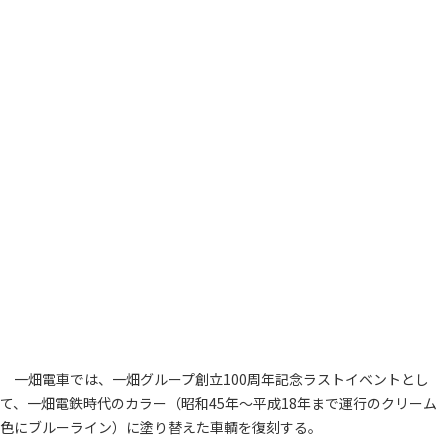
一畑電車では、一畑グループ創立100周年記念ラストイベントとし
て、一畑電鉄時代のカラー（昭和45年～平成18年まで運行のクリーム
色にブルーライン）に塗り替えた車輌を復刻する。