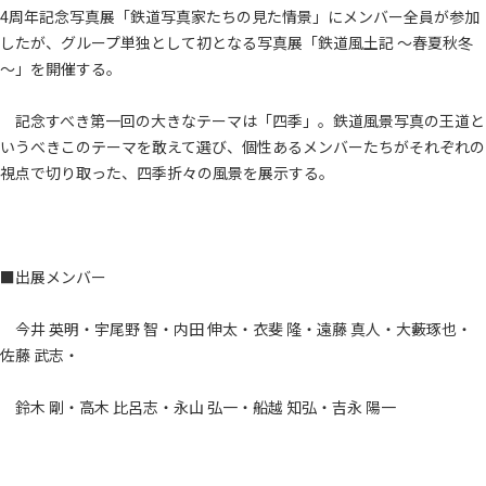
4周年記念写真展「鉄道写真家たちの見た情景」にメンバー全員が参加
したが、グループ単独として初となる写真展「鉄道風土記 ～春夏秋冬
～」を開催する。
記念すべき第一回の大きなテーマは「四季」。鉄道風景写真の王道と
いうべきこのテーマを敢えて選び、個性あるメンバーたちがそれぞれの
視点で切り取った、四季折々の風景を展示する。
■出展メンバー
今井 英明・宇尾野 智・内田 伸太・衣斐 隆・遠藤 真人・大藪琢也・
佐藤 武志・
鈴木 剛・高木 比呂志・永山 弘一・船越 知弘・吉永 陽一