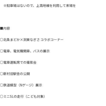
※駐車場はないので、上高地線を利用して来場を
■内容
○北条まどか×渕東なぎさ コラボコーナー
○電車、電気機関車、バスの展示
○電車運転席での撮影会
○新村旧駅舎の公開
○鉄道模型（Nゲージ）展示
○ミニSLの走行（こども対象）