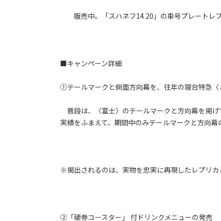
販売中。「スハネフ14 20」の車号プレートレプ
■キャンペーン詳細
①テールマークと側面方向幕を、往年の寝台特急〈
普段は、〈富士〉のテールマークと方向幕を掲げ
実績をふまえて、期間中のみテールマークと方向幕
※掲出されるのは、実物を忠実に再現したレプリカ
②「硬券コースター」 付ドリンクメニューの発売