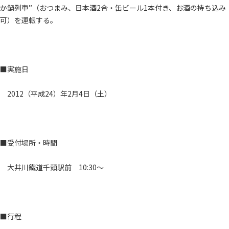
か鍋列車”（おつまみ、日本酒2合・缶ビール1本付き、お酒の持ち込み
可）を運転する。
■実施日
2012（平成24）年2月4日（土）
■受付場所・時間
大井川鐵道千頭駅前 10:30～
■行程