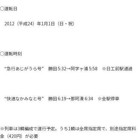
○運転日
2012（平成24）年1月1日（日・祝）
○運転時刻
“急行あじがうら号” 勝田 5:32→阿字ヶ浦 5:58 ※日工前駅通過
“快速なかみなと号” 勝田 6:19→那珂湊 6:34 ※全駅停車
※列車は3輌編成で運行予定。うち1輌は全席指定席で、別途指定席料
金（420円）が必要