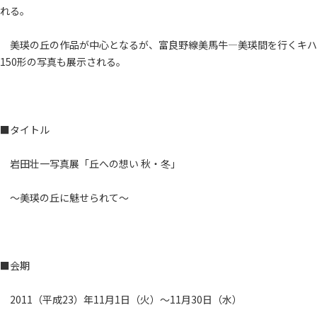
れる。
美瑛の丘の作品が中心となるが、富良野線美馬牛―美瑛間を行くキハ
150形の写真も展示される。
■タイトル
岩田壮一写真展「丘への想い 秋・冬」
～美瑛の丘に魅せられて～
■会期
2011（平成23）年11月1日（火）～11月30日（水）