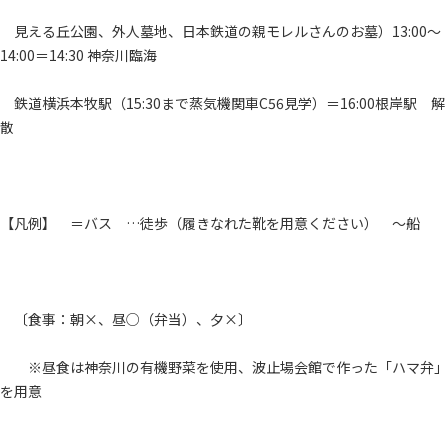
見える丘公園、外人墓地、日本鉄道の親モレルさんのお墓）13:00～
14:00＝14:30 神奈川臨海
鉄道横浜本牧駅（15:30まで蒸気機関車C56見学）＝16:00根岸駅 解
散
【凡例】 ＝バス …徒歩（履きなれた靴を用意ください） ～船
〔食事：朝×、昼○（弁当）、夕×〕
※昼食は神奈川の有機野菜を使用、波止場会館で作った「ハマ弁」
を用意