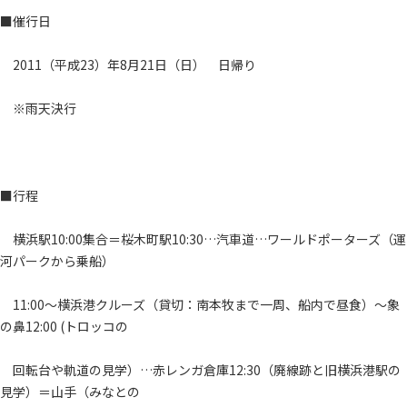
■催行日
2011（平成23）年8月21日（日） 日帰り
※雨天決行
■行程
横浜駅10:00集合＝桜木町駅10:30…汽車道…ワールドポーターズ（運
河パークから乗船）
11:00～横浜港クルーズ（貸切：南本牧まで一周、船内で昼食）～象
の鼻12:00 (トロッコの
回転台や軌道の見学）…赤レンガ倉庫12:30（廃線跡と旧横浜港駅の
見学）＝山手（みなとの