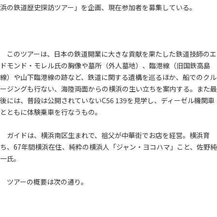
浜の鉄道歴史探訪ツアー」を企画、現在参加者を募集している。
このツアーは、日本の鉄道開業に大きな貢献を果たした鉄道技師のエ
ドモンド・モレル氏の胸像や墓所（外人墓地）、臨港線（旧国鉄高島
線）や山下臨港線の跡など、鉄道に関する遺構を巡るほか、船でのクル
ージングも行ない、海陸両面からの横浜の生い立ちを案内する。また最
後には、普段は公開されていないC56 139を見学し、ディーゼル機関車
とともに体験乗車を行なうもの。
ガイドは、横浜南区生まれで、祖父が中華街でお店を経営。横浜育
ち、67年間横浜在住、純粋の横浜人「ジャン・ヨコハマ」こと、佐野純
一氏。
ツアーの概要は次の通り。