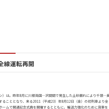
日全線運転再開
）は。昨年8月に川根両国―沢間間で発生した土砂崩れにより千頭―
ることとなり、来る2011（平成23）年8月12日（金）の初列車より全
ホームで開通記念式典を開催するとともに、輸送力強化のために貨車を