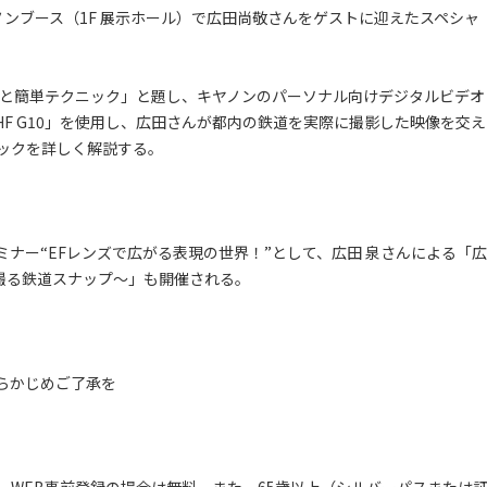
キヤノンブース（1F 展示ホール）で広田尚敬さんをゲストに迎えたスペシャ
と簡単テクニック」と題し、キヤノンのパーソナル向けデジタルビデオ
IS HF G10」を使用し、広田さんが都内の鉄道を実際に撮影した映像を交え
ックを詳しく解説する。
師セミナー“EFレンズで広がる表現の世界！”として、広田 泉さんによる「広
レンズで撮る鉄道スナップ～」も開催される。
らかじめご了承を