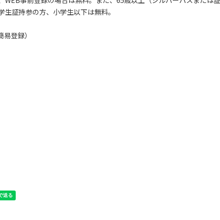
で、WEB事前登録の場合は無料。また、65歳以上（シルバーパスまたは
学生証持参の方、小学生以下は無料。
簡易登録）