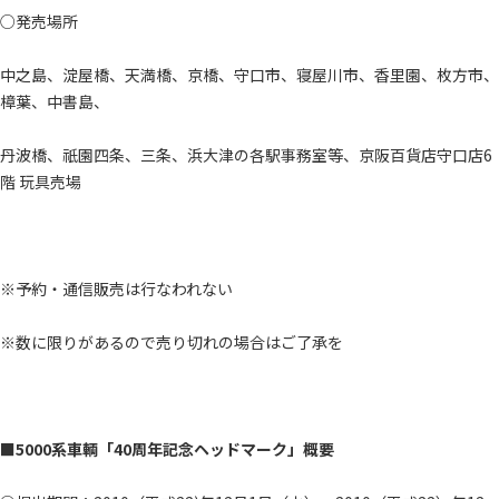
○発売場所
中之島、淀屋橋、天満橋、京橋、守口市、寝屋川市、香里園、枚方市、
樟葉、中書島、
丹波橋、祇園四条、三条、浜大津の各駅事務室等、京阪百貨店守口店6
階 玩具売場
※予約・通信販売は行なわれない
※数に限りがあるので売り切れの場合はご了承を
■5000系車輌「40周年記念ヘッドマーク」概要