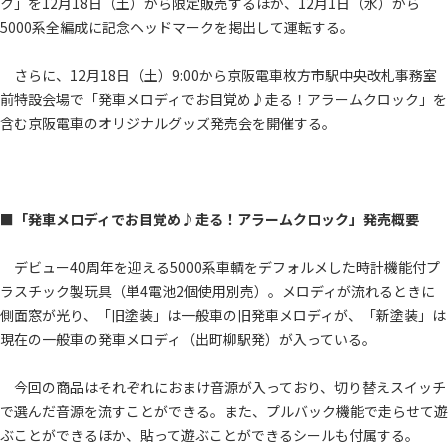
ク」を12月18日（土）から限定販売するほか、12月1日（水）から
5000系全編成に記念ヘッドマークを掲出して運転する。
さらに、12月18日（土）9:00から京阪電車枚方市駅中央改札事務室
前特設会場で「発車メロディでお目覚め♪走る！アラームクロック」を
含む京阪電車のオリジナルグッズ発売会を開催する。
■「発車メロディでお目覚め♪走る！アラームクロック」発売概要
デビュー40周年を迎える5000系車輌をデフォルメした時計機能付プ
ラスチック製玩具（単4電池2個使用別売）。メロディが流れるときに
側面窓が光り、「旧塗装」は一般車の旧発車メロディが、「新塗装」は
現在の一般車の発車メロディ（出町柳駅発）が入っている。
今回の商品はそれぞれにおまけ音源が入っており、切り替えスイッチ
で選んだ音源を流すことができる。また、プルバック機能で走らせて遊
ぶことができるほか、貼って遊ぶことができるシールも付属する。