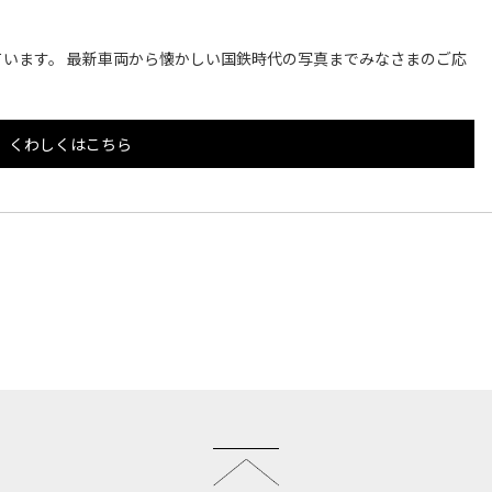
います。 最新車両から懐かしい国鉄時代の写真までみなさまのご応
くわしくはこちら
このページのトップへ