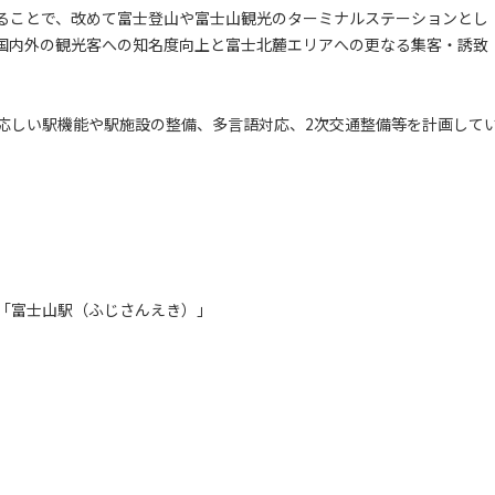
ることで、改めて富士登山や富士山観光のターミナルステーションとし
国内外の観光客への知名度向上と富士北麓エリアへの更なる集客・誘致
しい駅機能や駅施設の整備、多言語対応、2次交通整備等を計画して
「富士山駅（ふじさんえき）」