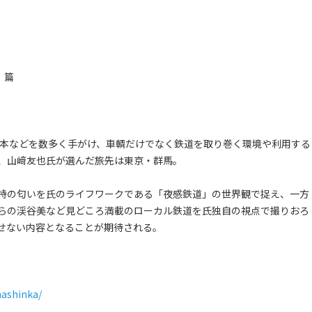
」篇
絵本などを数多く手がけ、車輌だけでなく鉄道を取り巻く環境や利用する
、山﨑友也氏が選んだ旅先は東京・群馬。
特の匂いを氏のライフワークである「夜感鉄道」の世界観で捉え、一方
らの渓谷美など見どころ満載のローカル鉄道を氏独自の視点で撮りおろ
せない内容となることが期待される。
hashinka/