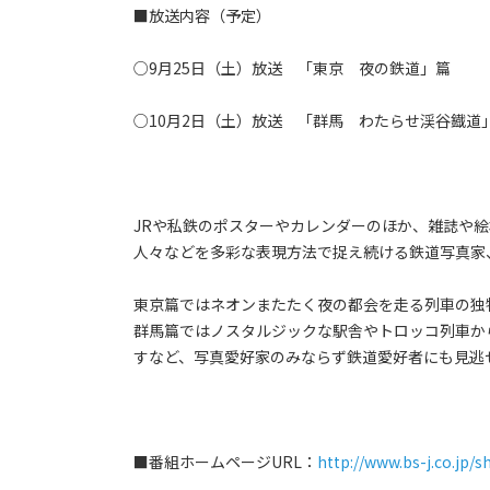
■放送内容（予定）
○9月25日（土）放送 「東京 夜の鉄道」篇
○10月2日（土）放送 「群馬 わたらせ渓谷鐡道
JRや私鉄のポスターやカレンダーのほか、雑誌や
人々などを多彩な表現方法で捉え続ける鉄道写真家
東京篇ではネオンまたたく夜の都会を走る列車の独
群馬篇ではノスタルジックな駅舎やトロッコ列車か
すなど、写真愛好家のみならず鉄道愛好者にも見逃
■番組ホームページURL：
http://www.bs-j.co.jp/s