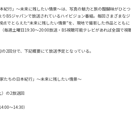
日本紀行」～未来に残したい情景～は、写真の魅力と旅の醍醐味がひとつ
月よりBSジャパンで放送されているハイビジョン番組。毎回さまざまなジ
視点でとらえた“未来に残したい情景”を、現地で撮影した作品とともに
毎週土曜日19:30～20:00放送・BS視聴可能テレビがあれば全国で視
旬の2回分で、下記概要にて放送予定となっている。
真家たちの日本紀行」～未来に残したい情景～
土）の2放送回
00～14:30）