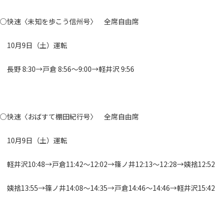
○快速〈未知を歩こう信州号〉 全席自由席
10月9日（土）運転
長野 8:30→戸倉 8:56～9:00→軽井沢 9:56
○快速〈おばすて棚田紀行号〉 全席自由席
10月9日（土）運転
軽井沢10:48→戸倉11:42～12:02→篠ノ井12:13～12:28→姨捨12:52
姨捨13:55→篠ノ井14:08～14:35→戸倉14:46～14:46→軽井沢15:42