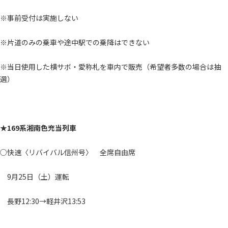
※事前受付は実施しない
※片道のみの乗車や途中駅での乗降はできない
※当日使用した横サボ・愛称札を車内で販売（希望者多数の場合は抽
選）
★169系湘南色充当列車
○快速〈リバイバル信州号〉 全席自由席
9月25日（土）運転
長野12:30→軽井沢13:53