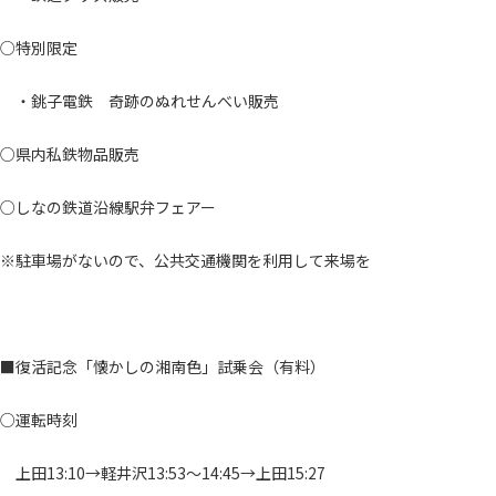
○特別限定
・銚子電鉄 奇跡のぬれせんべい販売
○県内私鉄物品販売
○しなの鉄道沿線駅弁フェアー
※駐車場がないので、公共交通機関を利用して来場を
■復活記念「懐かしの湘南色」試乗会（有料）
○運転時刻
上田13:10→軽井沢13:53～14:45→上田15:27