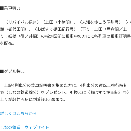
■乗車特典
〈リバイバル信州〉（上田→小諸間）、〈未知を歩こう信州号〉（小
諸→御代田間）、〈おばすて棚田紀行号〉（下り：上田→戸倉間／上
り：姨捨→篠ノ井間）の指定区間に乗車中の方にに各列車の乗車証明書
を配布。
■ダブル特典
上記4列車分の乗車証明書を集めた方に、4列車分の運転士携行時刻
表（しなの鉄道線分）をプレゼント。引換えは〈おばすて棚田紀行号〉
上りが軽井沢駅に到着後16:30まで。
詳しくはこちらから
しなの鉄道 ウェブサイト