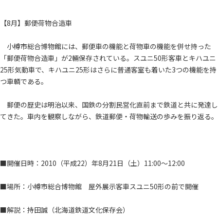
【8月】郵便荷物合造車
小樽市総合博物館には、郵便車の機能と荷物車の機能を併せ持った
「郵便荷物合造車」が2輛保存されている。スユニ50形客車とキハユニ
25形気動車で、キハユニ25形はさらに普通客室も着いた3つの機能を持
つ車輌である。
郵便の歴史は明治以来、国鉄の分割民営化直前まで鉄道と共に発達し
てきた。車内を観察しながら、鉄道郵便・荷物輸送の歩みを振り返る。
■開催日時：2010（平成22）年8月21日（土）11:00～12:00
■場所：小樽市総合博物館 屋外展示客車スユニ50形の前で開催
■解説：持田誠（北海道鉄道文化保存会）