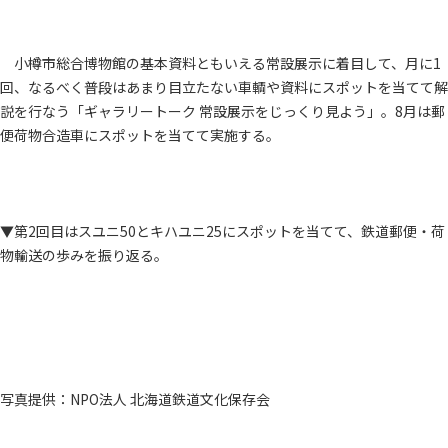
小樽市総合博物館の基本資料ともいえる常設展示に着目して、月に1
回、なるべく普段はあまり目立たない車輌や資料にスポットを当てて解
説を行なう「ギャラリートーク 常設展示をじっくり見よう」。8月は郵
便荷物合造車にスポットを当てて実施する。
▼第2回目はスユニ50とキハユニ25にスポットを当てて、鉄道郵便・荷
物輸送の歩みを振り返る。
写真提供：NPO法人 北海道鉄道文化保存会