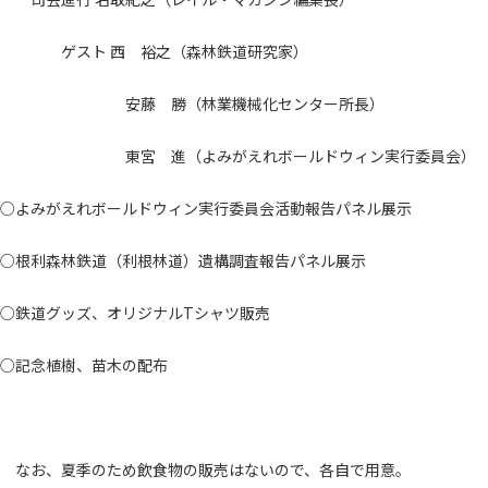
ゲスト 西 裕之（森林鉄道研究家）
安藤 勝（林業機械化センター所長）
東宮 進（よみがえれボールドウィン実行委員会）
○よみがえれボールドウィン実行委員会活動報告パネル展示
○根利森林鉄道（利根林道）遺構調査報告パネル展示
○鉄道グッズ、オリジナルTシャツ販売
○記念植樹、苗木の配布
なお、夏季のため飲食物の販売はないので、各自で用意。