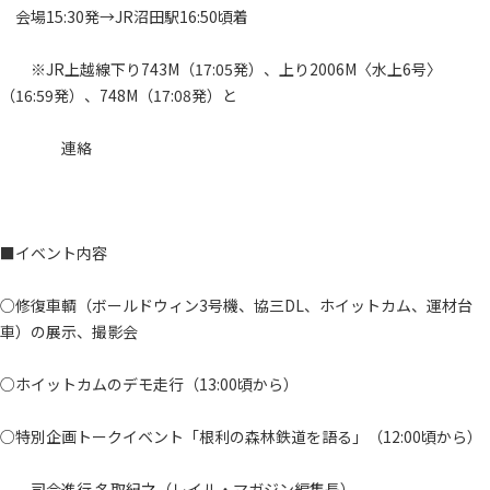
会場15:30発→JR沼田駅16:50頃着
※JR上越線下り743M（17:05発）、上り2006M〈水上6号〉
（16:59発）、748M（17:08発）と
連絡
■イベント内容
○修復車輌（ボールドウィン3号機、協三DL、ホイットカム、運材台
車）の展示、撮影会
○ホイットカムのデモ走行（13:00頃から）
○特別企画トークイベント「根利の森林鉄道を語る」（12:00頃から）
司会進行 名取紀之（レイル・マガジン編集長）