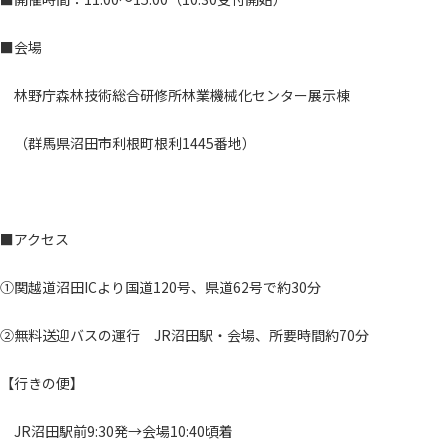
■会場
林野庁森林技術総合研修所林業機械化センター展示棟
（群馬県沼田市利根町根利1445番地）
■アクセス
①関越道沼田ICより国道120号、県道62号で約30分
②無料送迎バスの運行 JR沼田駅・会場、所要時間約70分
【行きの便】
JR沼田駅前9:30発→会場10:40頃着