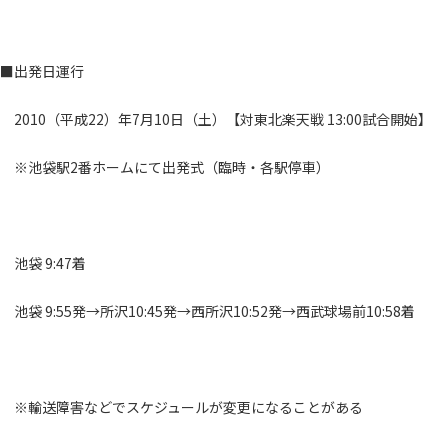
■出発日運行
2010（平成22）年7月10日（土）【対東北楽天戦 13:00試合開始】
※池袋駅2番ホームにて出発式（臨時・各駅停車）
池袋 9:47着
池袋 9:55発→所沢10:45発→西所沢10:52発→西武球場前10:58着
※輸送障害などでスケジュールが変更になることがある