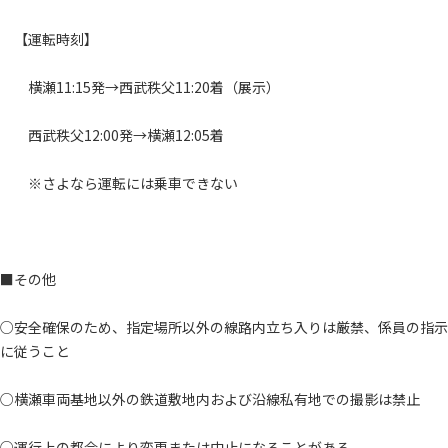
【運転時刻】
横瀬11:15発→西武秩父11:20着（展示）
西武秩父12:00発→横瀬12:05着
※さよなら運転には乗車できない
■その他
○安全確保のため、指定場所以外の線路内立ち入りは厳禁、係員の指示
に従うこと
○横瀬車両基地以外の鉄道敷地内および沿線私有地での撮影は禁止
○運行上の都合により変更または中止になることがある