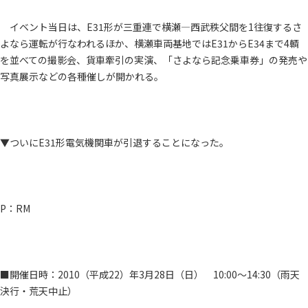
イベント当日は、E31形が三重連で横瀬―西武秩父間を1往復するさ
よなら運転が行なわれるほか、横瀬車両基地ではE31からE34まで4輌
を並べての撮影会、貨車牽引の実演、「さよなら記念乗車券」の発売や
写真展示などの各種催しが開かれる。
▼ついにE31形電気機関車が引退することになった。
P：RM
■開催日時：2010（平成22）年3月28日（日） 10:00～14:30（雨天
決行・荒天中止）