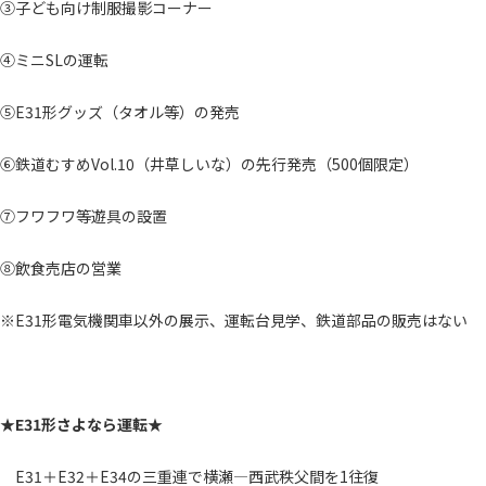
③子ども向け制服撮影コーナー
④ミニSLの運転
⑤E31形グッズ（タオル等）の発売
⑥鉄道むすめVol.10（井草しいな）の先行発売（500個限定）
⑦フワフワ等遊具の設置
⑧飲食売店の営業
※E31形電気機関車以外の展示、運転台見学、鉄道部品の販売はない
★E31形さよなら運転★
E31＋E32＋E34の三重連で横瀬―西武秩父間を1往復