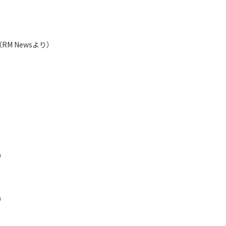
M Newsより）
）
）