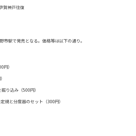
で伊賀神戸往復
り上野市駅で発売となる。価格等は以下の通り。
00円）
円）
掘り込み（500円）
角定規と分度器のセット（300円）