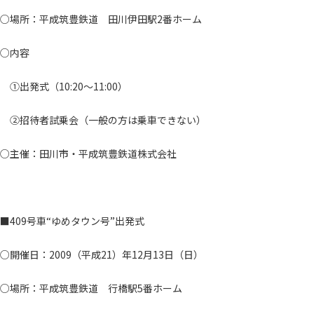
○場所：平成筑豊鉄道 田川伊田駅2番ホーム
○内容
①出発式（10:20～11:00）
②招待者試乗会（一般の方は乗車できない）
○主催：田川市・平成筑豊鉄道株式会社
■409号車“ゆめタウン号”出発式
○開催日：2009（平成21）年12月13日（日）
○場所：平成筑豊鉄道 行橋駅5番ホーム