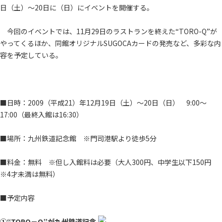
日（土）～20日に（日）にイベントを開催する。
今回のイベントでは、11月29日のラストランを終えた“TORO-Q”が
やってくるほか、同館オリジナルSUGOCAカードの発売など、多彩な内
容を予定している。
■日時：2009（平成21）年12月19日（土）～20日（日） 9:00～
17:00（最終入館は16:30）
■場所：九州鉄道記念館 ※門司港駅より徒歩5分
■料金：無料 ※但し入館料は必要（大人300円、中学生以下150円
※4才未満は無料）
■予定内容
①“TORO－Q”が九州鉄道記念