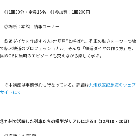
◎1回30分・定員15名 ◎参加費：1回200円
◎場所：本館 情報コーナー
鉄道ダイヤを作成する人は“筋屋”と呼ばれ、列車の動きを一つ一つ線
で結ぶ鉄道のプロフェッショナル。そんな「鉄道ダイヤの作り方」を、
国鉄OBに当時のエピソードも交えながら楽しく学ぶ。
※本講座は事前予約も行なっている。詳細は
九州鉄道記念館のウェブ
サイトにて
⑤九州で活躍した列車たちの模型がリアルに走る!!（12月19・20日）
◎場所：本館1階