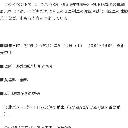
このイベントでは、キハ183系〈旭山動物園号〉やDE15などの車輌
展示をはじめ、こどもたちに人気のミニ列車の運転や軌道自転車の体験
乗車など、多彩な内容を予定している。
■開催日時：2009（平成21）年9月12日（土） 10:00～14:00 ※雨
天中止
■場所：JR北海道 旭川運転所
■入場料：無料
■旭川駅前からの交通
道北バス・1条8丁目バス停で乗車（67/68/70/71/667/669 番に乗
車）、
永山2条8丁目バス停で下車 徒歩3分