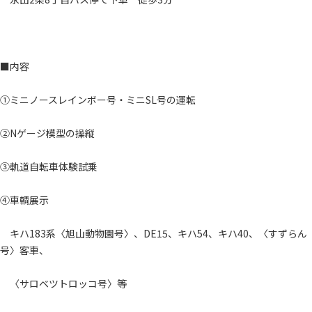
■内容
①ミニノースレインボー号・ミニSL号の運転
②Nゲージ模型の操縦
③軌道自転車体験試乗
④車輌展示
キハ183系〈旭山動物園号〉、DE15、キハ54、キハ40、〈すずらん
号〉客車、
〈サロベツトロッコ号〉等