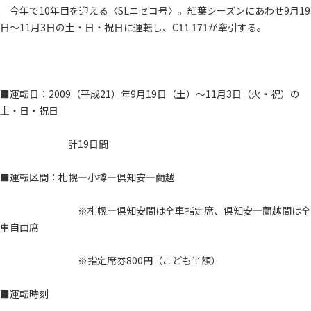
今年で10年目を迎える〈SLニセコ号〉。紅葉シーズンにあわせ9月19
日～11月3日の土・日・祝日に運転し、C11 171が牽引する。
■運転日：2009（平成21）年9月19日（土）～11月3日（火・祝）の
土・日・祝日
計19日間
■運転区間：札幌―小樽―倶知安―蘭越
※札幌―倶知安間は全車指定席、倶知安―蘭越間は全
車自由席
※指定席券800円（こども半額）
■運転時刻