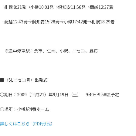
札幌 8:31発→小樽10:01発→倶知安11:56発→蘭越12:37着
蘭越12:43発→倶知安15:28発→小樽17:42発→札幌18:29着
※途中停車駅：余市、仁木、小沢、ニセコ、昆布
■〈SLニセコ号〉出発式
○期日：2009（平成21）年9月19日（土） 9:40～9:58頃予定
○場所：小樽駅4番ホーム
詳しくはこちら（PDF形式）