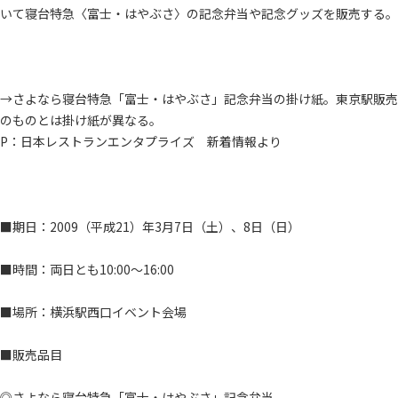
いて寝台特急〈富士・はやぶさ〉の記念弁当や記念グッズを販売する。
→さよなら寝台特急「富士・はやぶさ」記念弁当の掛け紙。東京駅販売
のものとは掛け紙が異なる。
P：日本レストランエンタプライズ 新着情報より
■期日：2009（平成21）年3月7日（土）、8日（日）
■時間：両日とも10:00～16:00
■場所：横浜駅西口イベント会場
■販売品目
◎さよなら寝台特急「富士・はやぶさ」記念弁当