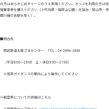
の方はあらかじめチャージのうえ来場ください。きっぷを利用の方は往
復乗車券を購入ください（小竹向原・稲荷山公園・元加治・狭山市・多
摩川線の各駅を除く）。
■問合先
西武鉄道お客さまセンター TEL：04-2996-2888
（平日9:00～19:00 土・休日9:00～17:00）
※音声ガイダンスの案内により操作してください
※航空祭についての詳細はこちら
入間基地ウェブサイト：
http://www.mod.go.jp/asdf/iruma/