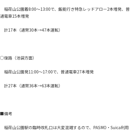
稲荷山公園着8:00～13:00で、飯能行き特急レッドアロー2本増発、普
通電車15本増発
計17本（通常30本→47本運転）
○復路（池袋方面）
稲荷山公園発11:00～17:00で、普通電車27本増発
計27本（通常36本→63本運転）
■備考
稲荷山公園駅の臨時改札口は大変混雑するので、PASMO・Suica利用