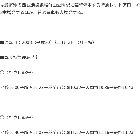
は最寄駅の西武池袋線稲荷山公園駅に臨時停車する特急レッドアローを
2本増発するほか、普通電車も大増発する。
■運転日：2008（平成20）年11月3日（月・祝）
■臨時特急運転時刻
○〈むさし83号〉
池袋10:00→所沢10:23→稲荷山公園10:32→入間市10:36→飯能10:43
○〈むさし85号〉
池袋10:40→所沢11:03→稲荷山公園11:12→入間市11:16→飯能11:23