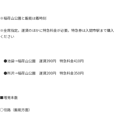
※稲荷山公園と飯能は着時刻
※全席指定。運賃のほかに特急料金が必要。
特急券は入間市駅まで購入
ください
●池袋→稲荷山公園 運賃390円 特急料金410円
●所沢→稲荷山公園 運賃200円 特急料金350円
■増発本数
○往路（飯能方面）