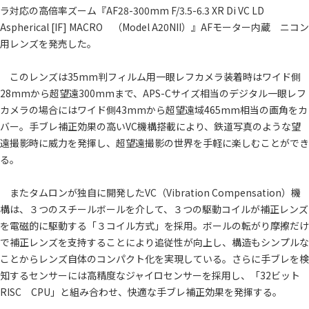
ラ対応の高倍率ズーム『AF28-300mm F/3.5-6.3 XR Di VC LD
Aspherical [IF] MACRO （Model A20NII）』AFモーター内蔵 ニコン
用レンズを発売した。
このレンズは35mm判フィルム用一眼レフカメラ装着時はワイド側
28mmから超望遠300mmまで、APS-Cサイズ相当のデジタル一眼レフ
カメラの場合にはワイド側43mmから超望遠域465mm相当の画角をカ
バー。手ブレ補正効果の高いVC機構搭載により、鉄道写真のような望
遠撮影時に威力を発揮し、超望遠撮影の世界を手軽に楽しむことができ
る。
またタムロンが独自に開発したVC（Vibration Compensation）機
構は、３つのスチールボールを介して、３つの駆動コイルが補正レンズ
を電磁的に駆動する「３コイル方式」を採用。ボールの転がり摩擦だけ
で補正レンズを支持することにより追従性が向上し、構造もシンプルな
ことからレンズ自体のコンパクト化を実現している。さらに手ブレを検
知するセンサーには高精度なジャイロセンサーを採用し、「32ビット
RISC CPU」と組み合わせ、快適な手ブレ補正効果を発揮する。