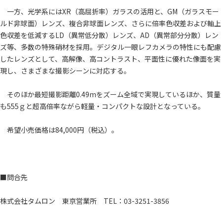
一方、光学系にはXR（高屈折率）ガラスの活用と、GM（ガラスモー
ルド非球面）レンズ、複合非球面レンズ、さらに倍率色収差および軸上
色収差を低減するLD（異常低分散）レンズ、AD（異常部分分散）レン
ズ等、多数の特殊硝材を採用。デジタル一眼レフカメラの特性にも配慮
したレンズとして、高解像、高コントラスト、平面性に優れた像面を実
現し、さまざまな撮影シーンに対応する。
そのほか最短撮影距離0.49mをズーム全域で実現しているほか、質量
も555ｇと超高倍率ながら軽量・コンパクトな設計となっている。
希望小売価格は84,000円（税込）。
■問合先
株式会社タムロン 東京営業所 TEL：03-3251-3856