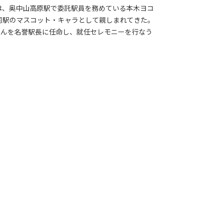
は、奥中山高原駅で委託駅員を務めている本木ヨコ
ら同駅のマスコット・キャラとして親しまれてきた。
くんを名誉駅長に任命し、就任セレモニーを行なう