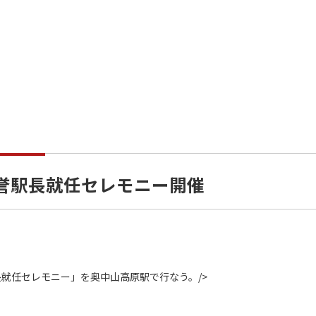
名誉駅長就任セレモニー開催
長就任セレモニー」を奥中山高原駅で行なう。
/>