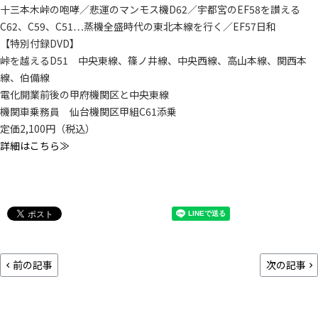
十三本木峠の咆哮／悲運のマンモス機D62／宇都宮のEF58を讃える
C62、C59、C51…蒸機全盛時代の東北本線を行く／EF57日和
【特別付録DVD】
峠を越えるD51 中央東線、篠ノ井線、中央西線、高山本線、関西本
線、伯備線
電化開業前後の甲府機関区と中央東線
機関車乗務員 仙台機関区甲組C61添乗
定価2,100円（税込）
詳細はこちら≫
前の記事
次の記事