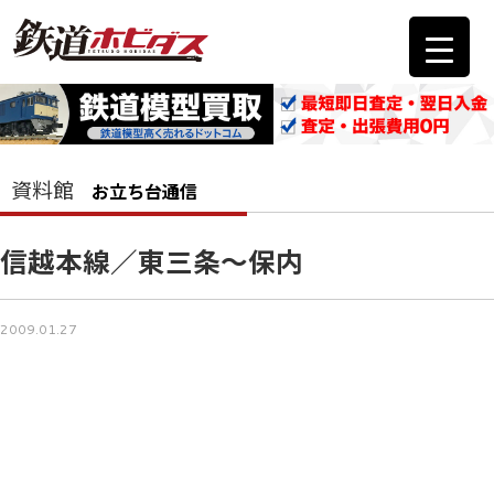
資料館
お立ち台通信
信越本線／東三条～保内
2009.01.27