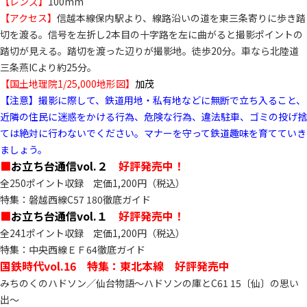
【レンズ】
100mm
【アクセス】
信越本線保内駅より、線路沿いの道を東三条寄りに歩き踏
切を渡る。信号を左折し2本目の十字路を左に曲がると撮影ポイントの
踏切が見える。踏切を渡った辺りが撮影地。徒歩20分。車なら北陸道
三条燕ICより約25分。
【国土地理院1/25,000地形図】
加茂
【注意】撮影に際して、鉄道用地・私有地などに無断で立ち入ること、
近隣の住民に迷惑をかける行為、危険な行為、違法駐車、ゴミの投げ捨
ては絶対に行わないでください。マナーを守って鉄道趣味を育てていき
ましょう。
■
お立ち台通信vol.２
好評発売中！
全250ポイント収録 定価1,200円（税込）
特集：磐越西線C57 180徹底ガイド
■
お立ち台通信vol.１
好評発売中！
全241ポイント収録 定価1,200円（税込）
特集：中央西線ＥＦ64徹底ガイド
国鉄時代vol.16 特集：東北本線 好評発売中
みちのくのハドソン／仙台物語～ハドソンの庫とC61 15〔仙〕の思い
出～