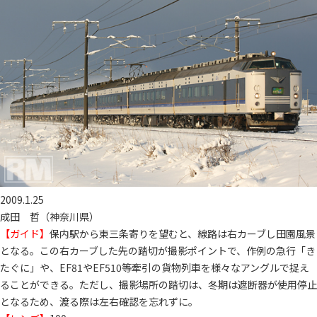
2009.1.25
成田 哲（神奈川県）
【ガイド】
保内駅から東三条寄りを望むと、線路は右カーブし田園風景
となる。この右カーブした先の踏切が撮影ポイントで、作例の急行「き
たぐに」や、EF81やEF510等牽引の貨物列車を様々なアングルで捉え
ることができる。ただし、撮影場所の踏切は、冬期は遮断器が使用停止
となるため、渡る際は左右確認を忘れずに。