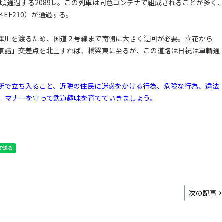
分頃通過する2089レ。この列車は同色コンテナで組成されることが多く
EF210）が通過する。
庫川を渡るため、国道２号線まで南側に大きく迂回が必要。立花から
橋東詰」交差点を北上すれば、橋梁東に至るが、この道路は日祝は車輌通
断で立ち入ること、近隣の住民に迷惑をかける行為、危険な行為、違法
。マナーを守って鉄道趣味を育てていきましょう。
次の記事