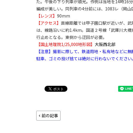
た。午後の下り列車が順光。作例は当地を14時16
編成が美しい。同列車の4分前には、1083レ（岡山区
【レンズ】
90mm
【アクセス】
直線距離では甲子園口駅が近いが、武
は、線路沿いに約1.4km。国道２号線「武庫川大
行止めとなる。東側から迂回が必要。
【国土地理院1/25,000地形図】
大阪西北部
【注意】撮影に際して、鉄道用地・私有地などに無
駐車、ゴミの投げ捨ては絶対に行わないでください
前の記事