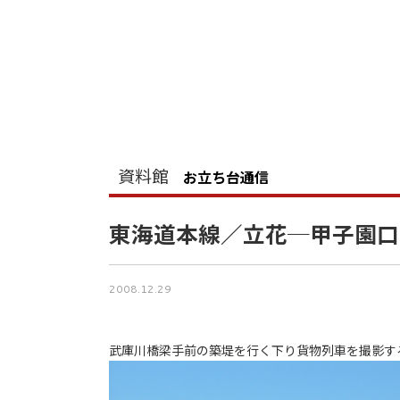
資料館
お立ち台通信
東海道本線／立花─甲子園口
2008.12.29
武庫川橋梁手前の築堤を行く下り貨物列車を撮影す