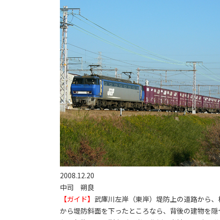
2008.12.20
中司 朔良
【ガイド】
武庫川左岸（東岸）堤防上の道路から、
から堤防斜面を下ったところなら、背後の建物を隠