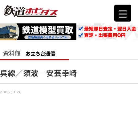
資料館
お立ち台通信
呉線／須波─安芸幸崎
2008.11.20