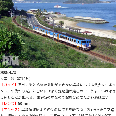
2008.4.20
大串 晋（広島県）
【ガイド】
意外に海と絡めた撮影ができない呉線における数少ないポイ
ント。午後が順光。沖合いにはよく定期船が走るので、うまくいけば写
し込むことが出来る。住宅街の中なので配慮は必要だが道路は広い。
【レンズ】
50mm
【アクセス】
呉線須波駅より海側の国道を幸崎方面に2㎞行ったＴ字路
を、須波ハイツへ200ｍ登る。三原市内より国道185号線を10㎞南下。