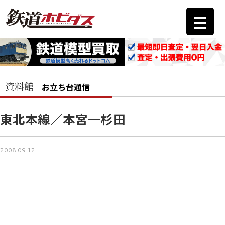
資料館
お立ち台通信
東北本線／本宮─杉田
2008.09.12