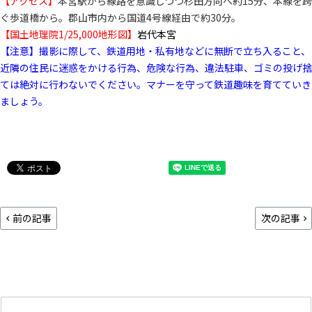
【アクセス】
本宮駅から線路を意識しつつ杉田方向へ約15分、本線を跨
ぐ歩道橋から。郡山市内から国道4号線経由で約30分。
【国土地理院1/25,000地形図】
岩代本宮
【注意】撮影に際して、鉄道用地・私有地などに無断で立ち入ること、
近隣の住民に迷惑をかける行為、危険な行為、違法駐車、ゴミの投げ捨
ては絶対に行わないでください。マナーを守って鉄道趣味を育てていき
ましょう。
前の記事
次の記事