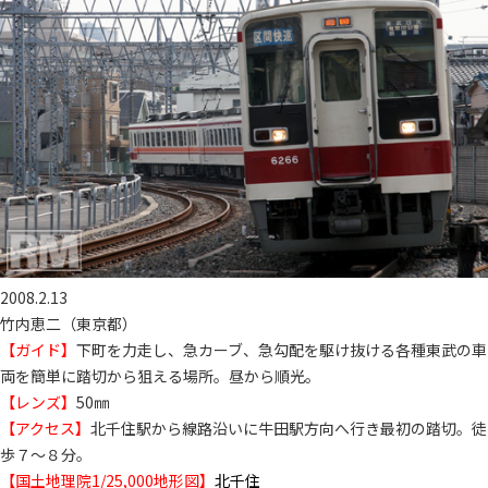
2008.2.13
竹内恵二（東京都）
【ガイド】
下町を力走し、急カーブ、急勾配を駆け抜ける各種東武の車
両を簡単に踏切から狙える場所。昼から順光。
【レンズ】
50㎜
【アクセス】
北千住駅から線路沿いに牛田駅方向へ行き最初の踏切。徒
歩７～８分。
【国土地理院1/25,000地形図】
北千住