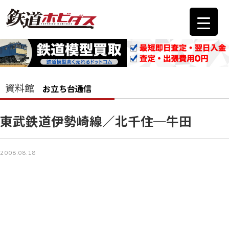
資料館
お立ち台通信
東武鉄道伊勢崎線／北千住─牛田
2008.08.18