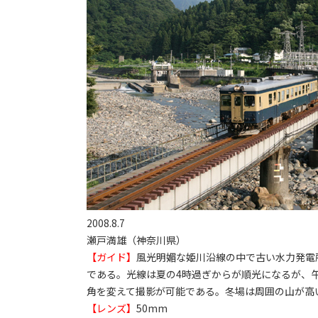
2008.8.7
瀬戸満雄（神奈川県）
【ガイド】
風光明媚な姫川沿線の中で古い水力発電
である。光線は夏の4時過ぎからが順光になるが、
角を変えて撮影が可能である。冬場は周囲の山が高
【レンズ】
50mm