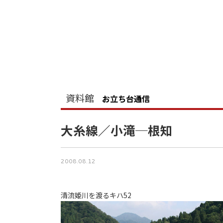
資料館
お立ち台通信
大糸線／小滝─根知
2008.08.12
清流姫川を渡るキハ52