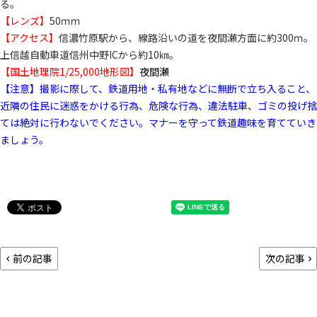
る。
【レンズ】
50ｍｍ
【アクセス】
信濃竹原駅から、線路沿いの道を夜間瀬方面に約300ｍ。
上信越自動車道信州中野ICから約10㎞。
【国土地理院1/25,000地形図】
夜間瀬
【注意】撮影に際して、鉄道用地・私有地などに無断で立ち入ること、
近隣の住民に迷惑をかける行為、危険な行為、違法駐車、ゴミの投げ捨
ては絶対に行わないでください。マナーを守って鉄道趣味を育てていき
ましょう。
前の記事
次の記事