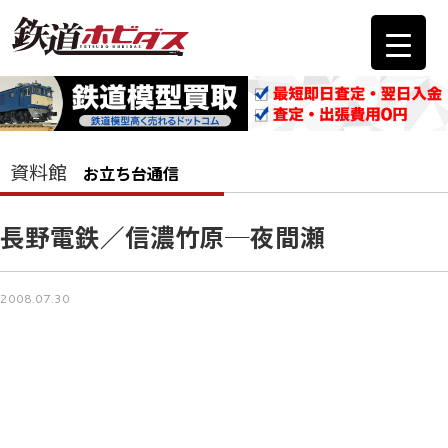
資料館
お立ち台通信
長野電鉄／信濃竹原─夜間瀬
2008.07.30