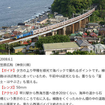
2008.6.1
笠原広和（神奈川県）
【ガイド】
夕方の上り甲種を順光で海バックで撮れるポイントです。線
路はほぼ南北に走っているため、午前中は逆光となる。曇りなら「富
士・はやぶさ」も狙える。
【レンズ】
50ｍｍ
【アクセス】
早川駅から熱海方面へ徒歩20分くらい、海岸の道から石
橋という表示のところで右に入る。線路をくぐったみかん畑の中の道路
から撮影する。車なら西湘バイパス終点からすぐ。