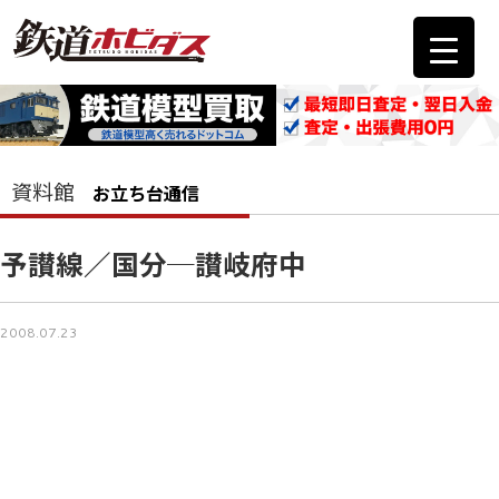
資料館
お立ち台通信
予讃線／国分─讃岐府中
2008.07.23