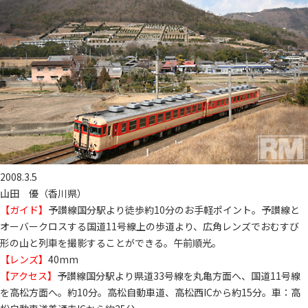
2008.3.5
山田 優（香川県）
【ガイド】
予讃線国分駅より徒歩約10分のお手軽ポイント。予讃線と
オーバークロスする国道11号線上の歩道より、広角レンズでおむすび
形の山と列車を撮影することができる。午前順光。
【レンズ】
40mm
【アクセス】
予讃線国分駅より県道33号線を丸亀方面へ、国道11号線
を高松方面へ。約10分。高松自動車道、高松西ICから約15分。車：高