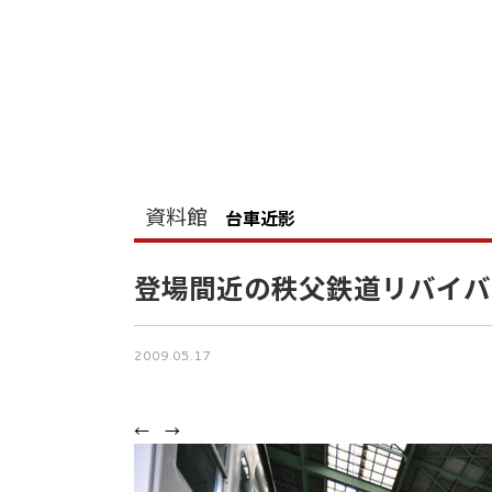
資料館
台車近影
登場間近の秩父鉄道リバイバ
2009.05.17
←
→