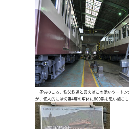
子供のころ、秩父鉄道と言えばこの渋いツートン
が、個人的には切妻4扉の車体に800系を思い起こ