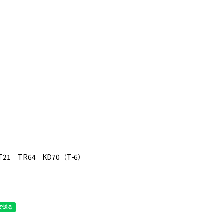
T21
TR64
KD70
（
T-6
）