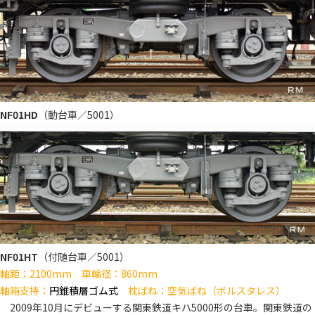
NF01HD
（動台車／5001）
NF01HT
（付随台車／5001）
軸距：2100mm 車輪径：860mm
軸箱支持：
円錐積層ゴム式
枕ばね：空気ばね（ボルスタレス）
2009年10月にデビューする関東鉄道キハ5000形の台車。関東鉄道の