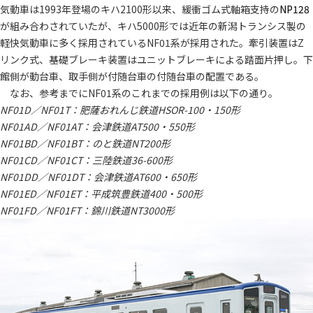
気動車は1993年登場のキハ2100形以来、緩衝ゴム式軸箱支持の
NP128
が組み合わされていたが、キハ5000形では近年の新潟トランシス製の
軽快気動車に多く採用されているNF01系が採用された。牽引装置はZ
リンク式、基礎ブレーキ装置はユニットブレーキによる踏面片押し。下
館側が動台車、取手側が付随台車の付随台車の配置である。
なお、参考までにNF01系のこれまでの採用例は以下の通り。
NF01D／NF01T：肥薩おれんじ鉄道HSOR-100・150形
NF01AD／NF01AT：会津鉄道AT500・550形
NF01BD／NF01BT：のと鉄道NT200形
NF01CD／NF01CT：三陸鉄道36-600形
NF01DD／NF01DT：会津鉄道AT600・650形
NF01ED／NF01ET：平成筑豊鉄道400・500形
NF01FD／NF01FT：錦川鉄道NT3000形