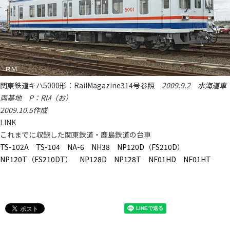
関東鉄道キハ5000形：RailMagazine314号参照
2009.9.2 水海道車
両基地 P：RM（お）
2009.10.5作成
LINK
これまでに収録した関東鉄道・鹿島鉄道の台車
TS-102A
TS-104
NA-6
NH38
NP120D
（
FS210D
）
NP120T
（
FS210DT
）
NP128D
NP128T
NF01HD
NF01HT