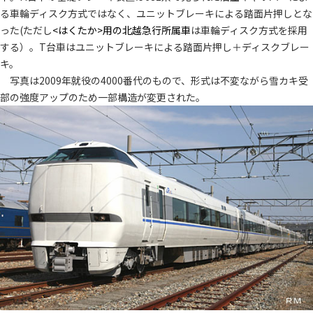
る車輪ディスク方式ではなく、ユニットブレーキによる踏面片押しとな
った(ただし
<はくたか>用の北越急行所属車
は車輪ディスク方式を採用
する）。T台車はユニットブレーキによる踏面片押し＋ディスクブレー
キ。
写真は2009年就役の4000番代のもので、形式は不変ながら雪カキ受
部の強度アップのため一部構造が変更された。