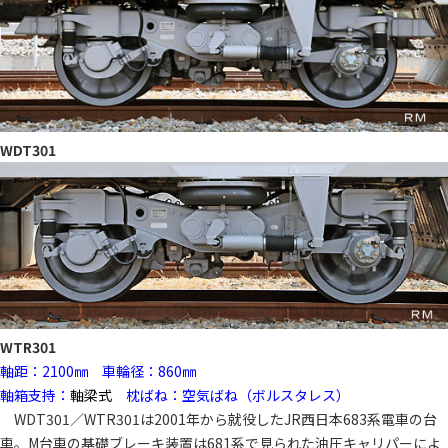
WDT301
WTR301
軸距：2100㎜ 車輪径：860㎜
軸箱支持：
軸梁式
枕ばね：空気ばね（ボルスタレス）
WDT301／WTR301は2001年から就役したJR西日本683系電車の台
車。M台車の基礎ブレーキ装置は681系で見られた油圧キャリパーによ