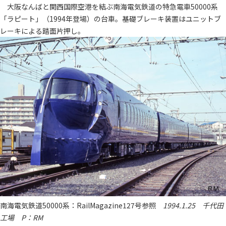
大阪なんばと関西国際空港を結ぶ南海電気鉄道の特急電車50000系
「ラピート」（1994年登場）の台車。基礎ブレーキ装置はユニットブ
レーキによる踏面片押し。
南海電気鉄道50000系：RailMagazine127号参照
1994.1.25 千代田
工場 P：RM