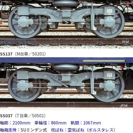
SS137
（M台車／50201）
SS037
（T台車／50501）
軸距：2100mm 車輪径：860mm 軌間：1067mm
軸箱支持：
SUミンデン式
枕ばね：空気ばね（ボルスタレス）